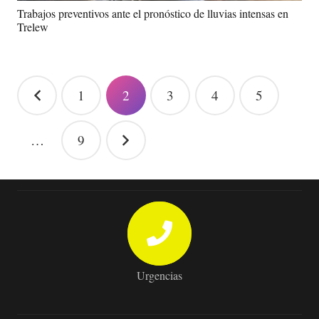
Trabajos preventivos ante el pronóstico de lluvias intensas en
Trelew
Paginación
1
2
3
4
5
de
entradas
…
9
Urgencias