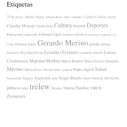
Etiquetas
Carola Cordón
25 de mayo
artes visuales
Alberto Viegas
cicech
Alfredo Beliz
Cultura
Deportes
Claudia Monají
Deporte
Claudia Solis
Fabiana López
Educación
expresarte
Federico Ercoli
Festival del Carnaval y el
Gerardo Merino
guardia urbana
Florencia Tejero
Canto
Leandro Ferrario
Lorena
Gustavo Paz
Juan Pavón
Leonardo Ferrelli
Mariana Medina
Condinanzo
Mario Romeo
María Emilia Damadio
Merino
Salud
Punto digital
Nacho torres
policía
Milton Reyes
servicios
Sergio Bartels
Sebastián Suquia
Seguridad
sem
Sergio Hudson
trelew
públicos
Vanesa Panellao
VIRCH
taller
Turismo
Zoonosis