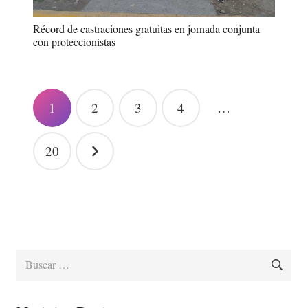
Récord de castraciones gratuitas en jornada conjunta
con proteccionistas
Paginación
1
2
3
4
…
de
entradas
20
Buscar: