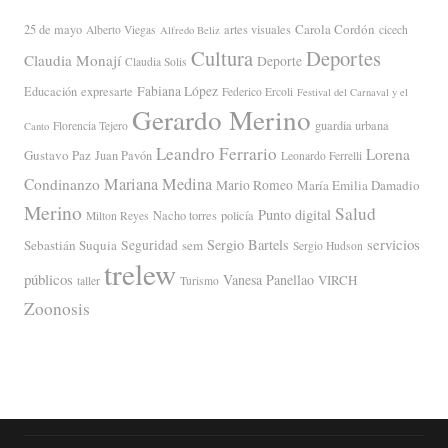
Carola Cordón
25 de mayo
artes visuales
Alberto Viegas
cicech
Alfredo Beliz
Cultura
Deportes
Claudia Monají
Deporte
Claudia Solis
Fabiana López
Educación
expresarte
Federico Ercoli
Festival del Carnaval y el
Gerardo Merino
guardia urbana
Florencia Tejero
Canto
Leandro Ferrario
Lorena
Gustavo Paz
Juan Pavón
Leonardo Ferrelli
Mariana Medina
Condinanzo
Mario Romeo
María Emilia Damadio
Merino
Salud
Punto digital
Nacho torres
policía
Milton Reyes
servicios
Sergio Bartels
Sebastián Suquia
Seguridad
sem
Sergio Hudson
trelew
públicos
Vanesa Panellao
VIRCH
taller
Turismo
Zoonosis