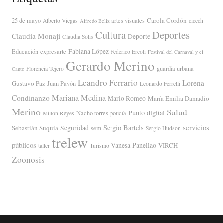
Carola Cordón
25 de mayo
artes visuales
Alberto Viegas
cicech
Alfredo Beliz
Cultura
Deportes
Claudia Monají
Deporte
Claudia Solis
Fabiana López
Educación
expresarte
Federico Ercoli
Festival del Carnaval y el
Gerardo Merino
guardia urbana
Florencia Tejero
Canto
Leandro Ferrario
Lorena
Gustavo Paz
Juan Pavón
Leonardo Ferrelli
Mariana Medina
Condinanzo
Mario Romeo
María Emilia Damadio
Merino
Salud
Punto digital
Nacho torres
policía
Milton Reyes
servicios
Sergio Bartels
Sebastián Suquia
Seguridad
sem
Sergio Hudson
trelew
públicos
Vanesa Panellao
VIRCH
taller
Turismo
Zoonosis