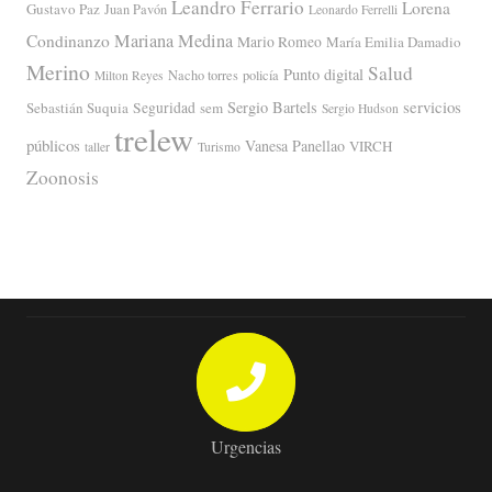
Leandro Ferrario
Lorena
Gustavo Paz
Juan Pavón
Leonardo Ferrelli
Mariana Medina
Condinanzo
Mario Romeo
María Emilia Damadio
Merino
Salud
Punto digital
Nacho torres
policía
Milton Reyes
servicios
Sergio Bartels
Sebastián Suquia
Seguridad
sem
Sergio Hudson
trelew
públicos
Vanesa Panellao
VIRCH
taller
Turismo
Zoonosis
Urgencias