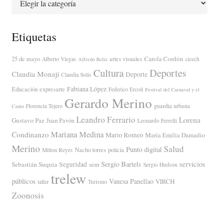
Etiquetas
Carola Cordón
25 de mayo
artes visuales
Alberto Viegas
cicech
Alfredo Beliz
Cultura
Deportes
Claudia Monají
Deporte
Claudia Solis
Fabiana López
Educación
expresarte
Federico Ercoli
Festival del Carnaval y el
Gerardo Merino
guardia urbana
Florencia Tejero
Canto
Leandro Ferrario
Lorena
Gustavo Paz
Juan Pavón
Leonardo Ferrelli
Mariana Medina
Condinanzo
Mario Romeo
María Emilia Damadio
Merino
Salud
Punto digital
Nacho torres
policía
Milton Reyes
servicios
Sergio Bartels
Sebastián Suquia
Seguridad
sem
Sergio Hudson
trelew
públicos
Vanesa Panellao
VIRCH
taller
Turismo
Zoonosis