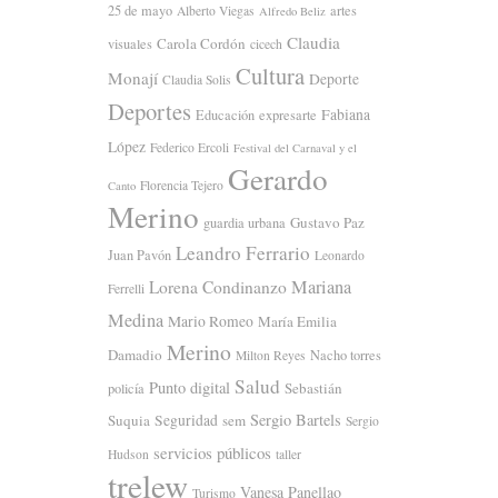
25 de mayo
artes
Alberto Viegas
Alfredo Beliz
Claudia
Carola Cordón
visuales
cicech
Cultura
Monají
Deporte
Claudia Solis
Deportes
Fabiana
Educación
expresarte
López
Federico Ercoli
Festival del Carnaval y el
Gerardo
Florencia Tejero
Canto
Merino
Gustavo Paz
guardia urbana
Leandro Ferrario
Juan Pavón
Leonardo
Mariana
Lorena Condinanzo
Ferrelli
Medina
Mario Romeo
María Emilia
Merino
Damadio
Nacho torres
Milton Reyes
Salud
Punto digital
Sebastián
policía
Sergio Bartels
Suquia
Seguridad
sem
Sergio
servicios públicos
Hudson
taller
trelew
Vanesa Panellao
Turismo