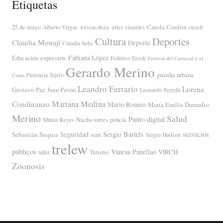
Etiquetas
Carola Cordón
25 de mayo
artes visuales
Alberto Viegas
cicech
Alfredo Beliz
Cultura
Deportes
Claudia Monají
Deporte
Claudia Solis
Fabiana López
Educación
expresarte
Federico Ercoli
Festival del Carnaval y el
Gerardo Merino
guardia urbana
Florencia Tejero
Canto
Leandro Ferrario
Lorena
Gustavo Paz
Juan Pavón
Leonardo Ferrelli
Mariana Medina
Condinanzo
Mario Romeo
María Emilia Damadio
Merino
Salud
Punto digital
Nacho torres
policía
Milton Reyes
servicios
Sergio Bartels
Sebastián Suquia
Seguridad
sem
Sergio Hudson
trelew
públicos
Vanesa Panellao
VIRCH
taller
Turismo
Zoonosis