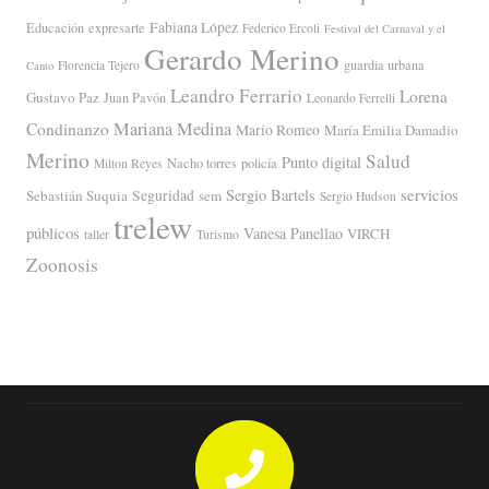
Fabiana López
Educación
expresarte
Federico Ercoli
Festival del Carnaval y el
Gerardo Merino
guardia urbana
Florencia Tejero
Canto
Leandro Ferrario
Lorena
Gustavo Paz
Juan Pavón
Leonardo Ferrelli
Mariana Medina
Condinanzo
Mario Romeo
María Emilia Damadio
Merino
Salud
Punto digital
Nacho torres
policía
Milton Reyes
servicios
Sergio Bartels
Sebastián Suquia
Seguridad
sem
Sergio Hudson
trelew
públicos
Vanesa Panellao
VIRCH
taller
Turismo
Zoonosis