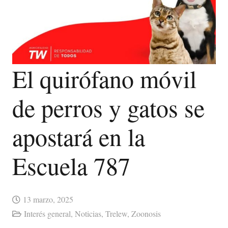
El quirófano móvil
de perros y gatos se
apostará en la
Escuela 787
13 marzo, 2025
Interés general
,
Noticias
,
Trelew
,
Zoonosis