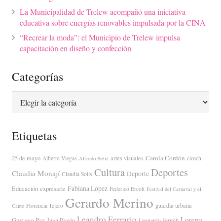
La Municipalidad de Trelew acompañó una iniciativa
educativa sobre energías renovables impulsada por la CINA
“Recrear la moda”: el Municipio de Trelew impulsa
capacitación en diseño y confección
Categorías
Categorías
Etiquetas
Carola Cordón
25 de mayo
artes visuales
Alberto Viegas
cicech
Alfredo Beliz
Cultura
Deportes
Claudia Monají
Deporte
Claudia Solis
Fabiana López
Educación
expresarte
Federico Ercoli
Festival del Carnaval y el
Gerardo Merino
guardia urbana
Florencia Tejero
Canto
Leandro Ferrario
Lorena
Gustavo Paz
Juan Pavón
Leonardo Ferrelli