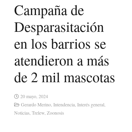
Campaña de
Desparasitación
en los barrios se
atendieron a más
de 2 mil mascotas
20 mayo, 2024
Gerardo Merino
,
Intendencia
,
Interés general
,
Noticias
,
Trelew
,
Zoonosis