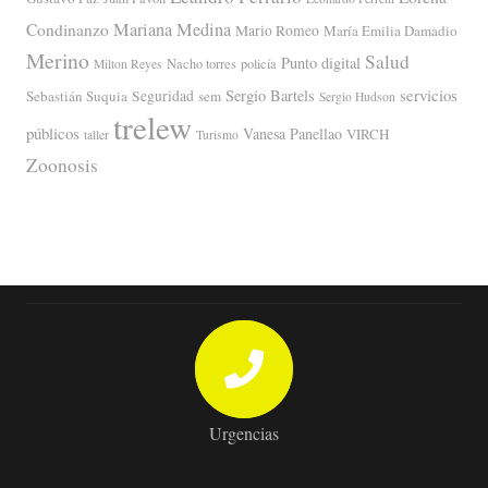
Mariana Medina
Condinanzo
Mario Romeo
María Emilia Damadio
Merino
Salud
Punto digital
Nacho torres
policía
Milton Reyes
servicios
Sergio Bartels
Sebastián Suquia
Seguridad
sem
Sergio Hudson
trelew
públicos
Vanesa Panellao
VIRCH
taller
Turismo
Zoonosis
Urgencias