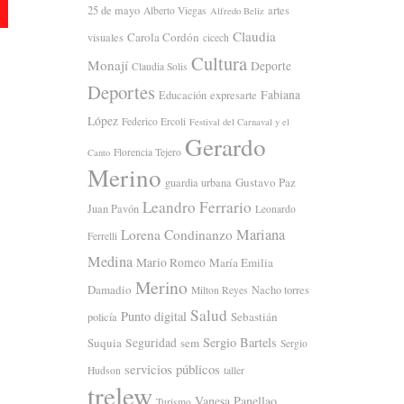
25 de mayo
artes
Alberto Viegas
Alfredo Beliz
Claudia
Carola Cordón
visuales
cicech
Cultura
Monají
Deporte
Claudia Solis
Deportes
Fabiana
Educación
expresarte
López
Federico Ercoli
Festival del Carnaval y el
Gerardo
Florencia Tejero
Canto
Merino
Gustavo Paz
guardia urbana
Leandro Ferrario
Juan Pavón
Leonardo
Mariana
Lorena Condinanzo
Ferrelli
Medina
Mario Romeo
María Emilia
Merino
Damadio
Nacho torres
Milton Reyes
Salud
Punto digital
Sebastián
policía
Sergio Bartels
Suquia
Seguridad
sem
Sergio
servicios públicos
Hudson
taller
trelew
Vanesa Panellao
Turismo