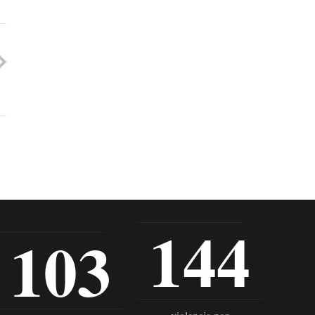
144
103