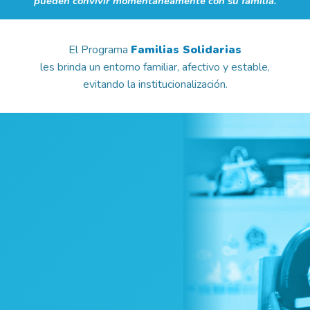
pueden convivir momentáneamente con su familia.
El Programa
Familias Solidarias
les brinda un entorno familiar, afectivo y estable,
evitando la institucionalización.