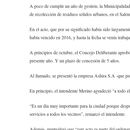
A poco de cumplir un año de gestión, la Municipalidad d
de recolección de residuos sólidos urbanos, en el Saló
En el acto, que por su significado había sido largamen
había vencido en 2016, y hasta la fecha se venía trabaj
A principios de octubre, el Concejo Deliberante aprobó
presente año. Y un plazo de concesión de 5 años.
Al llamado, se presentó la empresa Ashira S.A -que pre
En principio, el intendente Merino agradeció “a todo el
“Es un día muy importante para la ciudad porque despué
servicios a todos los vecinos”, remarcó el intendente.
Además, puntualizó que “este acto es parte del ordena