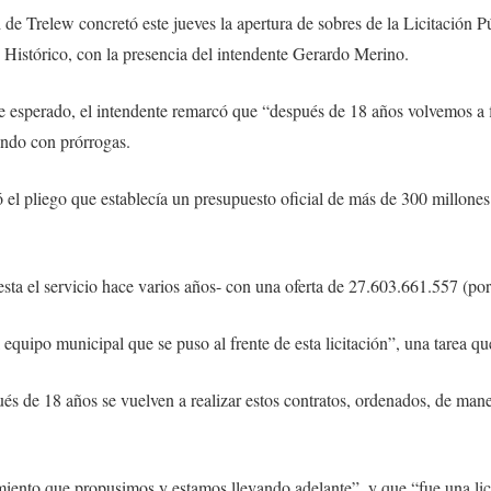
e Trelew concretó este jueves la apertura de sobres de la Licitación Púb
n Histórico, con la presencia del intendente Gerardo Merino.
te esperado, el intendente remarcó que “después de 18 años volvemos a f
ando con prórrogas.
 el pliego que establecía un presupuesto oficial de más de 300 millone
sta el servicio hace varios años- con una oferta de 27.603.661.557 (po
 equipo municipal que se puso al frente de esta licitación”, una tarea 
s de 18 años se vuelven a realizar estos contratos, ordenados, de mane
miento que propusimos y estamos llevando adelante”, y que “fue una lic