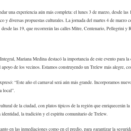
ndar una experiencia aún más completa: el lunes 3 de marzo, desde las 1
co y diversas propuestas culturales. La jornada del martes 4 de marzo 
, desde las 19, que recorrerán las calles Mitre, Centenario, Pellegrini y
ar Integral, Mariana Medina destacó la importancia de este evento para la
 apoyo de los vecinos. Estamos construyendo un Trelew más alegre, con 
xpresó: “Este año el carnaval será aún más grande. Incorporamos nuevos
 local”.
ltural de la ciudad, con platos típicos de la región que enriquecerán la
 identidad, la tradición y el espíritu comunitario de Trelew.
nto en las inmediaciones como en el predio, para garantizar la seguridad