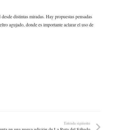
d desde distintas miradas. Hay propuestas pensadas
ieltro agujado, donde es importante aclarar el uso de
Entrada siguiente
senta en una nueva edición de La Ruta del Sábado