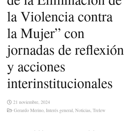
la Violencia contra
la Mujer” con
jornadas de reflexión
y acciones
interinstitucionales
21 noviembre, 2024
Gerardo Merino
,
Interés general
,
Noticias
,
Trelew