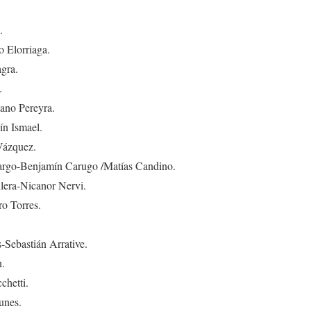
.
o Elorriaga.
agra.
.
ano Pereyra.
n Ismael.
Vázquez.
argo-Benjamín Carugo /Matías Candino.
lera-Nicanor Nervi.
o Torres.
Sebastián Arrative.
n.
chetti.
unes.