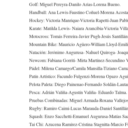
Golf: Miguel Pereyra-Danilo Arias-Lorena Bueno.
Handball: Ana Lewis-Faustino Coñuel-Morena Acosta
Hockey: Victoria Manrique-Victoria Rapetti-Juan Pabl
Karate: Matilda Lewis- Naiara Arancibia-Victoria Vill
Motocross: Tomás Ferreira-Javier Pugh-Jesús Santillán
Mountain Bike: Mauricio Agüero-William Lloyd-Emili
Natación: Jerónimo Augurusa- Nahuel Quiroga- Joaquí
Newcom: Fabiana Gorriti- Mirta Martínez-Secundino 
Pádel: Milena Camargo/Camila Mansilla-Tiziano Cam
Patín Artístico: Facundo Fulgenzi-Morena Opazo Agui
Pelota Paleta: Diego Painenao-Fernando Soldán-Lautar
Pesca: Adrián Valiña-Agustín Valiña- Eduardo Talma.
Pruebas Combinadas: Miguel Armada-Roxana Vallejos-
Rugby: Ramiro Caimi-Lucas Marauda-Daniel Santillá
Squash: Enzo Sacchetti-Emanuel Augurusa-Matías Sac
Tai Chi: Azucena Ramírez-Cristina Stagnitta-Marcio F