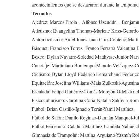
acontecimientos que se destacaron durante la temporad
Ternados
Ajedrez: Marcos Pirola – Alfonso Uzcudún – Benjamí
Atletismo: Evangelina Thomas-Marlene Koss-Gerardo
Automovilismo: Aidel Jones-Juan Cruz Centeno-Martí
Básquet: Francisco Torres- Franco Ferraría-Valentina 
Boxeo: Dylan Navarro-Soledad Matthysse-Junior Narv
Canotaje: Martiniano Bontempo-Manolo Velázquez-Ca
Ciclismo: Dylan Lloyd-Federico Lemarchand-Federico 
Equitación: Josefina Williams-Maia Zulkoski-Agustina
Escalada: Felipe Gutiérrez-Tomás Morejón Odell-Ariel
Fisicoculturismo: Carolina Coria-Natalia Saldivia-Rom
Fútbol: Brian Castillo-Ignacio Terán-Yamil Martínez.
Fútbol de Salón: Danilo Reginao-Damián Manquel-Jul
Fútbol Femenino: Catalina Martínez-Candela Nahuel
Gimnasia de Trampolín: Martina Arguiano-Yazmín Rob