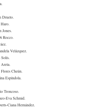
a.
n Drueto.
 Haro.
n Jones.
Di Rocco.
áez.
ndela Velázquez.
Solís.
 Areta.
 Flores Cheún.
ina Espíndola.
io Troncoso.
cheo-Eva Schmid.
erts-Ciana Hernández.