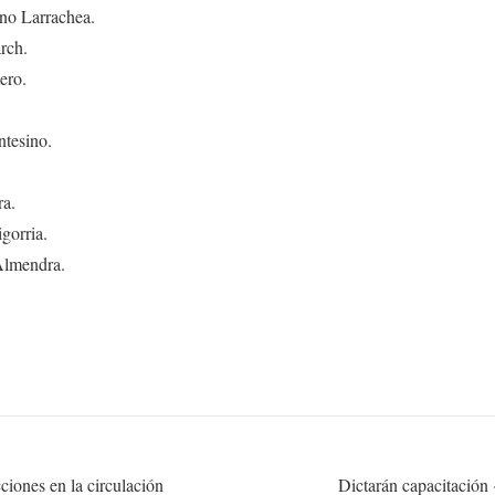
no Larrachea.
rch.
ero.
tesino.
ra.
gorria.
Almendra.
ciones en la circulación
Dictarán capacitación 