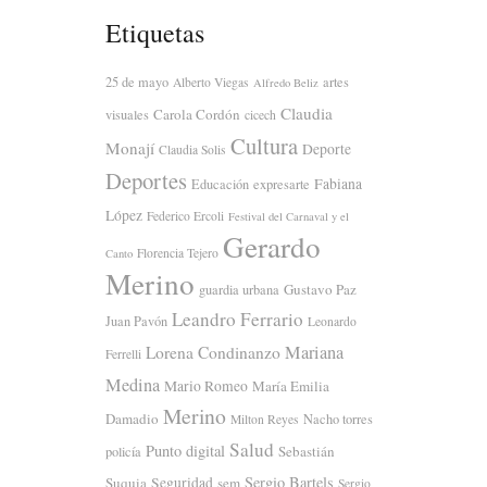
Etiquetas
25 de mayo
artes
Alberto Viegas
Alfredo Beliz
Claudia
Carola Cordón
visuales
cicech
Cultura
Monají
Deporte
Claudia Solis
Deportes
Fabiana
Educación
expresarte
López
Federico Ercoli
Festival del Carnaval y el
Gerardo
Florencia Tejero
Canto
Merino
Gustavo Paz
guardia urbana
Leandro Ferrario
Juan Pavón
Leonardo
Mariana
Lorena Condinanzo
Ferrelli
Medina
Mario Romeo
María Emilia
Merino
Damadio
Nacho torres
Milton Reyes
Salud
Punto digital
Sebastián
policía
Sergio Bartels
Suquia
Seguridad
sem
Sergio