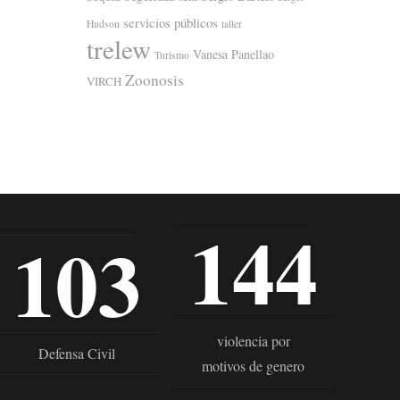
servicios públicos
Hudson
taller
trelew
Vanesa Panellao
Turismo
Zoonosis
VIRCH
144
103
violencia por
Defensa Civil
motivos de genero