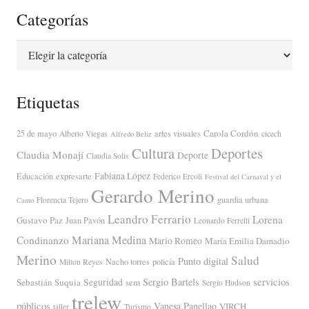
Categorías
Categorías
Etiquetas
Carola Cordón
25 de mayo
artes visuales
Alberto Viegas
cicech
Alfredo Beliz
Cultura
Deportes
Claudia Monají
Deporte
Claudia Solis
Fabiana López
Educación
expresarte
Federico Ercoli
Festival del Carnaval y el
Gerardo Merino
guardia urbana
Florencia Tejero
Canto
Leandro Ferrario
Lorena
Gustavo Paz
Juan Pavón
Leonardo Ferrelli
Mariana Medina
Condinanzo
Mario Romeo
María Emilia Damadio
Merino
Salud
Punto digital
Nacho torres
policía
Milton Reyes
servicios
Sergio Bartels
Sebastián Suquia
Seguridad
sem
Sergio Hudson
trelew
públicos
Vanesa Panellao
VIRCH
taller
Turismo