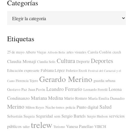
Categorías
Categorías
Etiquetas
Carola Cordón
25 de mayo
artes visuales
Alberto Viegas
cicech
Alfredo Beliz
Cultura
Deportes
Claudia Monají
Deporte
Claudia Solis
Fabiana López
Educación
expresarte
Federico Ercoli
Festival del Carnaval y el
Gerardo Merino
guardia urbana
Florencia Tejero
Canto
Leandro Ferrario
Lorena
Gustavo Paz
Juan Pavón
Leonardo Ferrelli
Mariana Medina
Condinanzo
Mario Romeo
María Emilia Damadio
Merino
Salud
Punto digital
Nacho torres
policía
Milton Reyes
servicios
Sergio Bartels
Sebastián Suquia
Seguridad
sem
Sergio Hudson
trelew
públicos
Vanesa Panellao
VIRCH
taller
Turismo