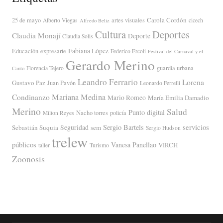
Carola Cordón
25 de mayo
artes visuales
Alberto Viegas
cicech
Alfredo Beliz
Cultura
Deportes
Claudia Monají
Deporte
Claudia Solis
Fabiana López
Educación
expresarte
Federico Ercoli
Festival del Carnaval y el
Gerardo Merino
guardia urbana
Florencia Tejero
Canto
Leandro Ferrario
Lorena
Gustavo Paz
Juan Pavón
Leonardo Ferrelli
Mariana Medina
Condinanzo
Mario Romeo
María Emilia Damadio
Merino
Salud
Punto digital
Nacho torres
policía
Milton Reyes
servicios
Sergio Bartels
Sebastián Suquia
Seguridad
sem
Sergio Hudson
trelew
públicos
Vanesa Panellao
VIRCH
taller
Turismo
Zoonosis