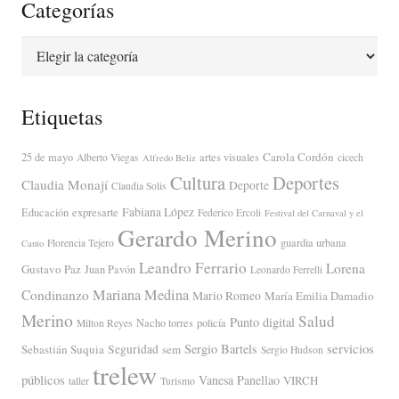
Categorías
Categorías
Etiquetas
Carola Cordón
25 de mayo
artes visuales
Alberto Viegas
cicech
Alfredo Beliz
Cultura
Deportes
Claudia Monají
Deporte
Claudia Solis
Fabiana López
Educación
expresarte
Federico Ercoli
Festival del Carnaval y el
Gerardo Merino
guardia urbana
Florencia Tejero
Canto
Leandro Ferrario
Lorena
Gustavo Paz
Juan Pavón
Leonardo Ferrelli
Mariana Medina
Condinanzo
Mario Romeo
María Emilia Damadio
Merino
Salud
Punto digital
Nacho torres
policía
Milton Reyes
servicios
Sergio Bartels
Sebastián Suquia
Seguridad
sem
Sergio Hudson
trelew
públicos
Vanesa Panellao
VIRCH
taller
Turismo