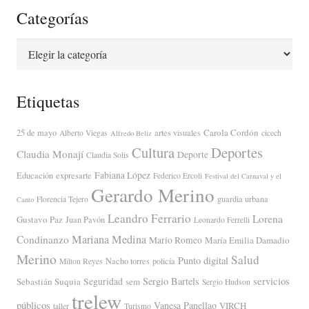
Categorías
Categorías
Etiquetas
Carola Cordón
25 de mayo
artes visuales
Alberto Viegas
cicech
Alfredo Beliz
Cultura
Deportes
Claudia Monají
Deporte
Claudia Solis
Fabiana López
Educación
expresarte
Federico Ercoli
Festival del Carnaval y el
Gerardo Merino
guardia urbana
Florencia Tejero
Canto
Leandro Ferrario
Lorena
Gustavo Paz
Juan Pavón
Leonardo Ferrelli
Mariana Medina
Condinanzo
Mario Romeo
María Emilia Damadio
Merino
Salud
Punto digital
Nacho torres
policía
Milton Reyes
servicios
Sergio Bartels
Sebastián Suquia
Seguridad
sem
Sergio Hudson
trelew
públicos
Vanesa Panellao
VIRCH
taller
Turismo