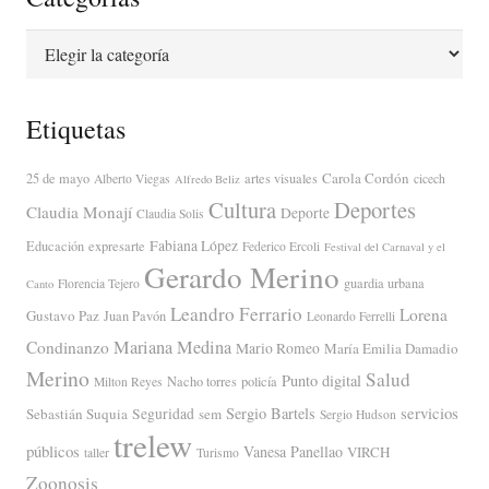
Categorías
Etiquetas
Carola Cordón
25 de mayo
artes visuales
Alberto Viegas
cicech
Alfredo Beliz
Cultura
Deportes
Claudia Monají
Deporte
Claudia Solis
Fabiana López
Educación
expresarte
Federico Ercoli
Festival del Carnaval y el
Gerardo Merino
guardia urbana
Florencia Tejero
Canto
Leandro Ferrario
Lorena
Gustavo Paz
Juan Pavón
Leonardo Ferrelli
Mariana Medina
Condinanzo
Mario Romeo
María Emilia Damadio
Merino
Salud
Punto digital
Nacho torres
policía
Milton Reyes
servicios
Sergio Bartels
Sebastián Suquia
Seguridad
sem
Sergio Hudson
trelew
públicos
Vanesa Panellao
VIRCH
taller
Turismo
Zoonosis