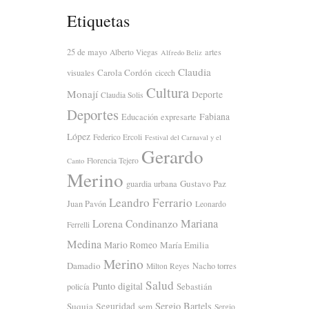
Etiquetas
25 de mayo
artes
Alberto Viegas
Alfredo Beliz
Claudia
Carola Cordón
visuales
cicech
Cultura
Monají
Deporte
Claudia Solis
Deportes
Fabiana
Educación
expresarte
López
Federico Ercoli
Festival del Carnaval y el
Gerardo
Florencia Tejero
Canto
Merino
Gustavo Paz
guardia urbana
Leandro Ferrario
Juan Pavón
Leonardo
Mariana
Lorena Condinanzo
Ferrelli
Medina
Mario Romeo
María Emilia
Merino
Damadio
Nacho torres
Milton Reyes
Salud
Punto digital
Sebastián
policía
Sergio Bartels
Suquia
Seguridad
sem
Sergio