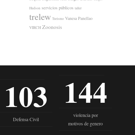
servicios públicos
Hudson
taller
trelew
Vanesa Panellao
Turismo
Zoonosis
VIRCH
144
103
violencia por
Defensa Civil
motivos de genero