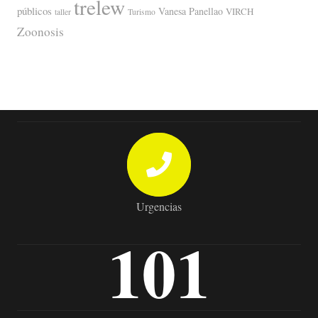
trelew
públicos
Vanesa Panellao
VIRCH
taller
Turismo
Zoonosis
Urgencias
101