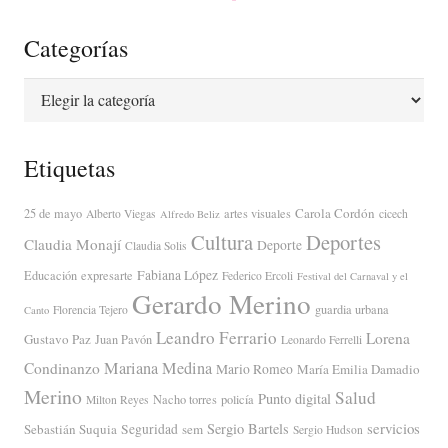
Categorías
Categorías
Etiquetas
Carola Cordón
25 de mayo
artes visuales
Alberto Viegas
cicech
Alfredo Beliz
Cultura
Deportes
Claudia Monají
Deporte
Claudia Solis
Fabiana López
Educación
expresarte
Federico Ercoli
Festival del Carnaval y el
Gerardo Merino
guardia urbana
Florencia Tejero
Canto
Leandro Ferrario
Lorena
Gustavo Paz
Juan Pavón
Leonardo Ferrelli
Mariana Medina
Condinanzo
Mario Romeo
María Emilia Damadio
Merino
Salud
Punto digital
Nacho torres
policía
Milton Reyes
servicios
Sergio Bartels
Sebastián Suquia
Seguridad
sem
Sergio Hudson