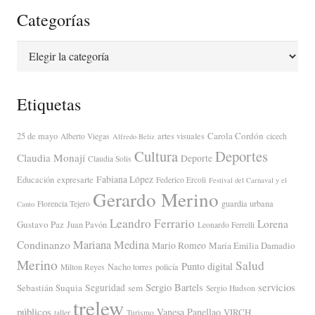
Categorías
Categorías
Etiquetas
Carola Cordón
25 de mayo
artes visuales
Alberto Viegas
cicech
Alfredo Beliz
Cultura
Deportes
Claudia Monají
Deporte
Claudia Solis
Fabiana López
Educación
expresarte
Federico Ercoli
Festival del Carnaval y el
Gerardo Merino
guardia urbana
Florencia Tejero
Canto
Leandro Ferrario
Lorena
Gustavo Paz
Juan Pavón
Leonardo Ferrelli
Mariana Medina
Condinanzo
Mario Romeo
María Emilia Damadio
Merino
Salud
Punto digital
Nacho torres
policía
Milton Reyes
servicios
Sergio Bartels
Sebastián Suquia
Seguridad
sem
Sergio Hudson
trelew
públicos
Vanesa Panellao
VIRCH
taller
Turismo