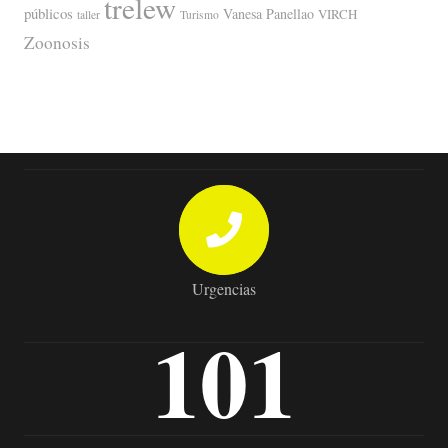
trelew
públicos
Vanesa Panellao
VIRCH
taller
Turismo
Zoonosis
Urgencias
101