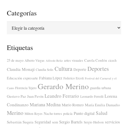
Categorías
Categorías
Etiquetas
Carola Cordón
25 de mayo
artes visuales
Alberto Viegas
cicech
Alfredo Beliz
Cultura
Deportes
Claudia Monají
Deporte
Claudia Solis
Fabiana López
Educación
expresarte
Federico Ercoli
Festival del Carnaval y el
Gerardo Merino
guardia urbana
Florencia Tejero
Canto
Leandro Ferrario
Lorena
Gustavo Paz
Juan Pavón
Leonardo Ferrelli
Mariana Medina
Condinanzo
Mario Romeo
María Emilia Damadio
Merino
Salud
Punto digital
Nacho torres
policía
Milton Reyes
servicios
Sergio Bartels
Sebastián Suquia
Seguridad
sem
Sergio Hudson