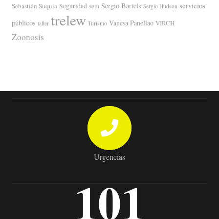
servicios
Sergio Bartels
Sebastián Suquia
Seguridad
sem
Sergio Hudson
trelew
públicos
Vanesa Panellao
VIRCH
taller
Turismo
Zoonosis
Urgencias
101