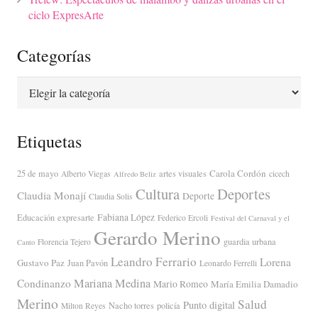
ciclo ExpresArte
Categorías
Categorías
Etiquetas
Carola Cordón
25 de mayo
artes visuales
Alberto Viegas
cicech
Alfredo Beliz
Cultura
Deportes
Claudia Monají
Deporte
Claudia Solis
Fabiana López
Educación
expresarte
Federico Ercoli
Festival del Carnaval y el
Gerardo Merino
guardia urbana
Florencia Tejero
Canto
Leandro Ferrario
Lorena
Gustavo Paz
Juan Pavón
Leonardo Ferrelli
Mariana Medina
Condinanzo
Mario Romeo
María Emilia Damadio
Merino
Salud
Punto digital
Nacho torres
policía
Milton Reyes