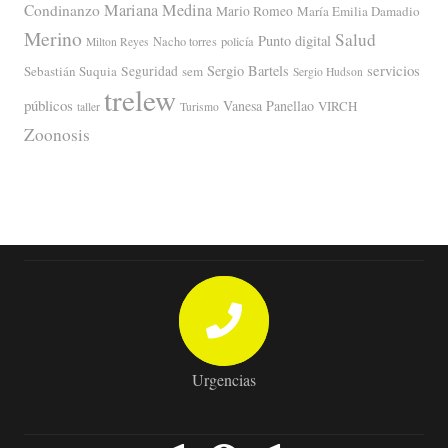
Mariana Medina
Condinanzo
Mario Romeo
María Emilia Damadio
Merino
Salud
Punto digital
Nacho torres
policía
Milton Reyes
servicios
Sergio Bartels
Sebastián Suquia
Seguridad
sem
Sergio Hudson
trelew
públicos
Vanesa Panellao
VIRCH
taller
Turismo
Zoonosis
Urgencias