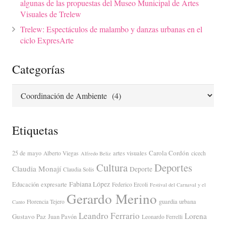
algunas de las propuestas del Museo Municipal de Artes
Visuales de Trelew
Trelew: Espectáculos de malambo y danzas urbanas en el
ciclo ExpresArte
Categorías
Categorías
Etiquetas
Carola Cordón
25 de mayo
artes visuales
Alberto Viegas
cicech
Alfredo Beliz
Cultura
Deportes
Claudia Monají
Deporte
Claudia Solis
Fabiana López
Educación
expresarte
Federico Ercoli
Festival del Carnaval y el
Gerardo Merino
guardia urbana
Florencia Tejero
Canto
Leandro Ferrario
Lorena
Gustavo Paz
Juan Pavón
Leonardo Ferrelli