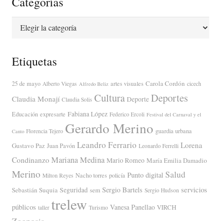
Categorías
Categorías
Etiquetas
Carola Cordón
25 de mayo
artes visuales
Alberto Viegas
cicech
Alfredo Beliz
Cultura
Deportes
Claudia Monají
Deporte
Claudia Solis
Fabiana López
Educación
expresarte
Federico Ercoli
Festival del Carnaval y el
Gerardo Merino
guardia urbana
Florencia Tejero
Canto
Leandro Ferrario
Lorena
Gustavo Paz
Juan Pavón
Leonardo Ferrelli
Mariana Medina
Condinanzo
Mario Romeo
María Emilia Damadio
Merino
Salud
Punto digital
Nacho torres
policía
Milton Reyes
servicios
Sergio Bartels
Sebastián Suquia
Seguridad
sem
Sergio Hudson
trelew
públicos
Vanesa Panellao
VIRCH
taller
Turismo