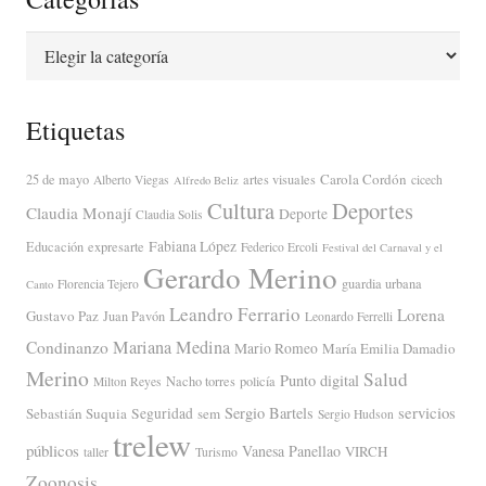
Categorías
Etiquetas
Carola Cordón
25 de mayo
artes visuales
Alberto Viegas
cicech
Alfredo Beliz
Cultura
Deportes
Claudia Monají
Deporte
Claudia Solis
Fabiana López
Educación
expresarte
Federico Ercoli
Festival del Carnaval y el
Gerardo Merino
guardia urbana
Florencia Tejero
Canto
Leandro Ferrario
Lorena
Gustavo Paz
Juan Pavón
Leonardo Ferrelli
Mariana Medina
Condinanzo
Mario Romeo
María Emilia Damadio
Merino
Salud
Punto digital
Nacho torres
policía
Milton Reyes
servicios
Sergio Bartels
Sebastián Suquia
Seguridad
sem
Sergio Hudson
trelew
públicos
Vanesa Panellao
VIRCH
taller
Turismo
Zoonosis