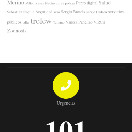
Merino
Salud
Punto digital
Nacho torres
policía
Milton Reyes
servicios
Sergio Bartels
Sebastián Suquia
Seguridad
sem
Sergio Hudson
trelew
públicos
Vanesa Panellao
VIRCH
taller
Turismo
Zoonosis
Urgencias
101