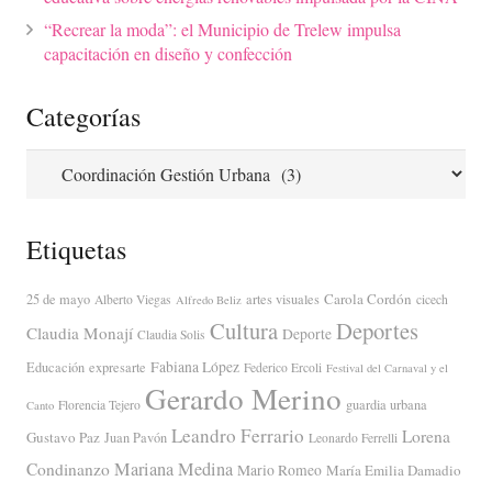
“Recrear la moda”: el Municipio de Trelew impulsa
capacitación en diseño y confección
Categorías
Categorías
Etiquetas
Carola Cordón
25 de mayo
artes visuales
Alberto Viegas
cicech
Alfredo Beliz
Cultura
Deportes
Claudia Monají
Deporte
Claudia Solis
Fabiana López
Educación
expresarte
Federico Ercoli
Festival del Carnaval y el
Gerardo Merino
guardia urbana
Florencia Tejero
Canto
Leandro Ferrario
Lorena
Gustavo Paz
Juan Pavón
Leonardo Ferrelli
Mariana Medina
Condinanzo
Mario Romeo
María Emilia Damadio