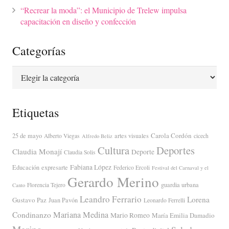
“Recrear la moda”: el Municipio de Trelew impulsa
capacitación en diseño y confección
Categorías
Categorías
Etiquetas
Carola Cordón
25 de mayo
artes visuales
Alberto Viegas
cicech
Alfredo Beliz
Cultura
Deportes
Claudia Monají
Deporte
Claudia Solis
Fabiana López
Educación
expresarte
Federico Ercoli
Festival del Carnaval y el
Gerardo Merino
guardia urbana
Florencia Tejero
Canto
Leandro Ferrario
Lorena
Gustavo Paz
Juan Pavón
Leonardo Ferrelli
Mariana Medina
Condinanzo
Mario Romeo
María Emilia Damadio