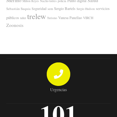
Merino
Salud
Punto digital
Nacho torres
policía
Milton Reyes
servicios
Sergio Bartels
Sebastián Suquia
Seguridad
sem
Sergio Hudson
trelew
públicos
Vanesa Panellao
VIRCH
taller
Turismo
Zoonosis
Urgencias
101