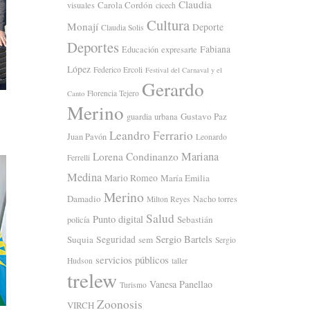
Claudia
Carola Cordón
visuales
cicech
Cultura
Monají
Deporte
Claudia Solis
Deportes
Fabiana
Educación
expresarte
López
Federico Ercoli
Festival del Carnaval y el
Gerardo
Florencia Tejero
Canto
Merino
Gustavo Paz
guardia urbana
Leandro Ferrario
Juan Pavón
Leonardo
Mariana
Lorena Condinanzo
Ferrelli
Medina
Mario Romeo
María Emilia
Merino
Damadio
Nacho torres
Milton Reyes
Salud
Punto digital
Sebastián
policía
Sergio Bartels
Suquia
Seguridad
sem
Sergio
servicios públicos
Hudson
taller
trelew
Vanesa Panellao
Turismo
Zoonosis
VIRCH