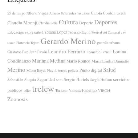
Carola Cordón
25 de mayo
artes visuales
Alberto Viegas
cicech
Alfredo Beliz
Cultura
Deportes
Claudia Monají
Deporte
Claudia Solis
Fabiana López
Educación
expresarte
Federico Ercoli
Festival del Carnaval y el
Gerardo Merino
guardia urbana
Florencia Tejero
Canto
Leandro Ferrario
Lorena
Gustavo Paz
Juan Pavón
Leonardo Ferrelli
Mariana Medina
Condinanzo
Mario Romeo
María Emilia Damadio
Merino
Salud
Punto digital
Nacho torres
policía
Milton Reyes
servicios
Sergio Bartels
Sebastián Suquia
Seguridad
sem
Sergio Hudson
trelew
públicos
Vanesa Panellao
VIRCH
taller
Turismo
Zoonosis