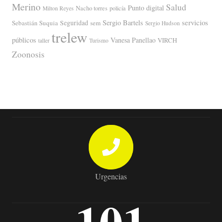
Merino
Salud
Punto digital
Nacho torres
policía
Milton Reyes
servicios
Sergio Bartels
Sebastián Suquia
Seguridad
sem
Sergio Hudson
trelew
públicos
Vanesa Panellao
VIRCH
taller
Turismo
Zoonosis
Urgencias
101