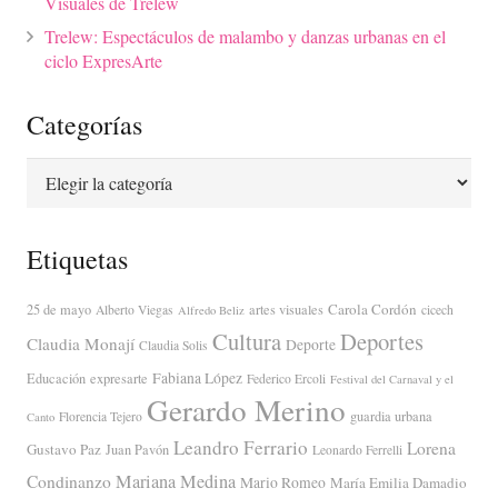
Visuales de Trelew
Trelew: Espectáculos de malambo y danzas urbanas en el
ciclo ExpresArte
Categorías
Categorías
Etiquetas
Carola Cordón
25 de mayo
artes visuales
Alberto Viegas
cicech
Alfredo Beliz
Cultura
Deportes
Claudia Monají
Deporte
Claudia Solis
Fabiana López
Educación
expresarte
Federico Ercoli
Festival del Carnaval y el
Gerardo Merino
guardia urbana
Florencia Tejero
Canto
Leandro Ferrario
Lorena
Gustavo Paz
Juan Pavón
Leonardo Ferrelli
Mariana Medina
Condinanzo
Mario Romeo
María Emilia Damadio