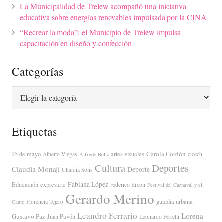
La Municipalidad de Trelew acompañó una iniciativa
educativa sobre energías renovables impulsada por la CINA
“Recrear la moda”: el Municipio de Trelew impulsa
capacitación en diseño y confección
Categorías
Categorías
Etiquetas
Carola Cordón
25 de mayo
artes visuales
Alberto Viegas
cicech
Alfredo Beliz
Cultura
Deportes
Claudia Monají
Deporte
Claudia Solis
Fabiana López
Educación
expresarte
Federico Ercoli
Festival del Carnaval y el
Gerardo Merino
guardia urbana
Florencia Tejero
Canto
Leandro Ferrario
Lorena
Gustavo Paz
Juan Pavón
Leonardo Ferrelli