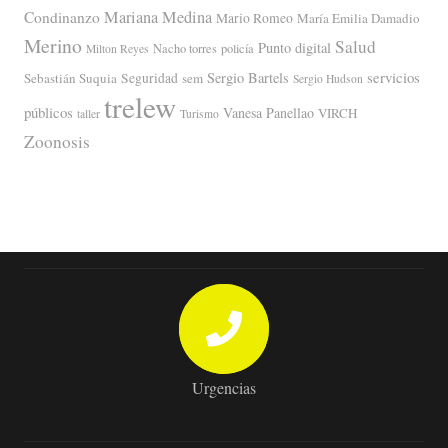
Mariana Medina
Condinanzo
Mario Romeo
María Emilia Damadio
Merino
Salud
Punto digital
Nacho torres
policía
Milton Reyes
servicios
Sergio Bartels
Sebastián Suquia
Seguridad
sem
Sergio Hudson
trelew
públicos
Vanesa Panellao
VIRCH
taller
Turismo
Zoonosis
Urgencias