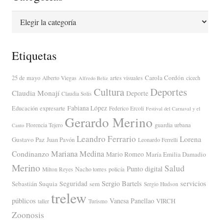
Categorías
Etiquetas
Carola Cordón
25 de mayo
artes visuales
Alberto Viegas
cicech
Alfredo Beliz
Cultura
Deportes
Claudia Monají
Deporte
Claudia Solis
Fabiana López
Educación
expresarte
Federico Ercoli
Festival del Carnaval y el
Gerardo Merino
guardia urbana
Florencia Tejero
Canto
Leandro Ferrario
Lorena
Gustavo Paz
Juan Pavón
Leonardo Ferrelli
Mariana Medina
Condinanzo
Mario Romeo
María Emilia Damadio
Merino
Salud
Punto digital
Nacho torres
policía
Milton Reyes
servicios
Sergio Bartels
Sebastián Suquia
Seguridad
sem
Sergio Hudson
trelew
públicos
Vanesa Panellao
VIRCH
taller
Turismo
Zoonosis