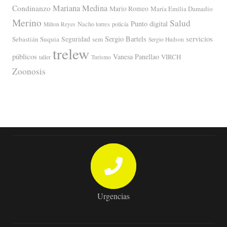
Mariana Medina
Condinanzo
Mario Romeo
María Emilia Damadio
Merino
Salud
Punto digital
Nacho torres
policía
Milton Reyes
servicios
Sergio Bartels
Sebastián Suquia
Seguridad
sem
Sergio Hudson
trelew
públicos
Vanesa Panellao
VIRCH
taller
Turismo
Zoonosis
Urgencias