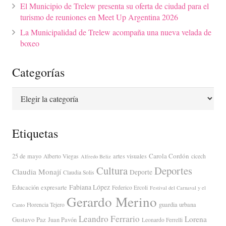
El Municipio de Trelew presenta su oferta de ciudad para el
turismo de reuniones en Meet Up Argentina 2026
La Municipalidad de Trelew acompaña una nueva velada de
boxeo
Categorías
Categorías
Etiquetas
Carola Cordón
25 de mayo
artes visuales
Alberto Viegas
cicech
Alfredo Beliz
Cultura
Deportes
Claudia Monají
Deporte
Claudia Solis
Fabiana López
Educación
expresarte
Federico Ercoli
Festival del Carnaval y el
Gerardo Merino
guardia urbana
Florencia Tejero
Canto
Leandro Ferrario
Lorena
Gustavo Paz
Juan Pavón
Leonardo Ferrelli