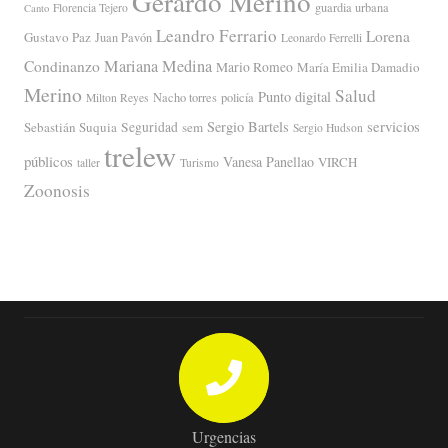
Gerardo Merino
guardia urbana
Florencia Tejero
Canto
Leandro Ferrario
Lorena
Gustavo Paz
Juan Pavón
Leonardo Ferrelli
Mariana Medina
Condinanzo
Mario Romeo
María Emilia Damadio
Merino
Salud
Punto digital
Nacho torres
policía
Milton Reyes
servicios
Sergio Bartels
Sebastián Suquia
Seguridad
sem
Sergio Hudson
trelew
públicos
Vanesa Panellao
VIRCH
taller
Turismo
Zoonosis
Urgencias