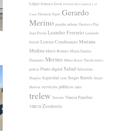
López
Federico Ercoli
Festival del Carnaval y el
Gerardo
Florencia Tejero
Canto
Merino
Gustavo Paz
guardia urbana
Leandro Ferrario
Juan Pavón
Leonardo
Mariana
Lorena Condinanzo
Ferrelli
Medina
Mario Romeo
María Emilia
Merino
Damadio
Nacho torres
Milton Reyes
Salud
Punto digital
Sebastián
policía
Sergio Bartels
Suquia
Seguridad
sem
Sergio
servicios públicos
Hudson
taller
trelew
Vanesa Panellao
Turismo
Zoonosis
VIRCH