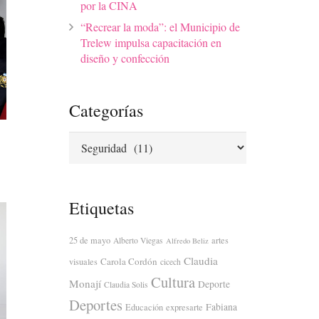
por la CINA
“Recrear la moda”: el Municipio de
Trelew impulsa capacitación en
diseño y confección
Categorías
Categorías
Etiquetas
25 de mayo
artes
Alberto Viegas
Alfredo Beliz
Claudia
Carola Cordón
visuales
cicech
Cultura
Monají
Deporte
Claudia Solis
Deportes
Fabiana
Educación
expresarte