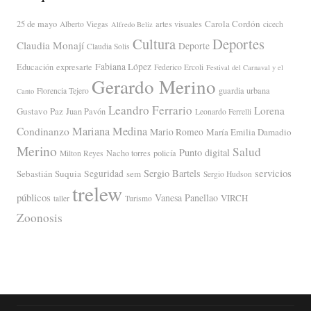
Carola Cordón
25 de mayo
artes visuales
Alberto Viegas
cicech
Alfredo Beliz
Cultura
Deportes
Claudia Monají
Deporte
Claudia Solis
Fabiana López
Educación
expresarte
Federico Ercoli
Festival del Carnaval y el
Gerardo Merino
guardia urbana
Florencia Tejero
Canto
Leandro Ferrario
Lorena
Gustavo Paz
Juan Pavón
Leonardo Ferrelli
Mariana Medina
Condinanzo
Mario Romeo
María Emilia Damadio
Merino
Salud
Punto digital
Nacho torres
policía
Milton Reyes
servicios
Sergio Bartels
Sebastián Suquia
Seguridad
sem
Sergio Hudson
trelew
públicos
Vanesa Panellao
VIRCH
taller
Turismo
Zoonosis