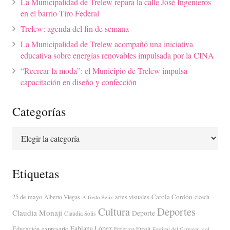
La Municipalidad de Trelew repara la calle José Ingenieros
en el barrio Tiro Federal
Trelew: agenda del fin de semana
La Municipalidad de Trelew acompañó una iniciativa
educativa sobre energías renovables impulsada por la CINA
“Recrear la moda”: el Municipio de Trelew impulsa
capacitación en diseño y confección
Categorías
Categorías
Etiquetas
Carola Cordón
25 de mayo
artes visuales
Alberto Viegas
cicech
Alfredo Beliz
Cultura
Deportes
Claudia Monají
Deporte
Claudia Solis
Fabiana López
Educación
expresarte
Federico Ercoli
Festival del Carnaval y el