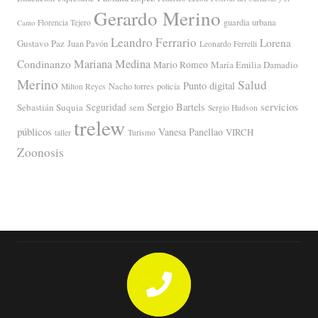
Gerardo Merino
guardia urbana
Florencia Tejero
Canto
Leandro Ferrario
Lorena
Gustavo Paz
Juan Pavón
Leonardo Ferrelli
Mariana Medina
Condinanzo
Mario Romeo
María Emilia Damadio
Merino
Salud
Punto digital
Nacho torres
policía
Milton Reyes
servicios
Sergio Bartels
Sebastián Suquia
Seguridad
sem
Sergio Hudson
trelew
públicos
Vanesa Panellao
VIRCH
taller
Turismo
Zoonosis