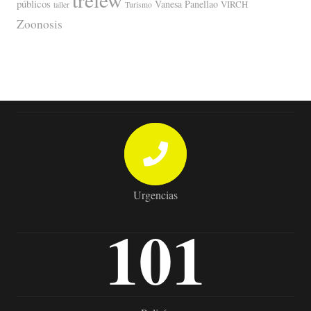
públicos
Vanesa Panellao
VIRCH
taller
Turismo
Zoonosis
Urgencias
101