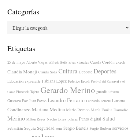
Categorías
Categorías
Etiquetas
Carola Cordón
25 de mayo
artes visuales
Alberto Viegas
cicech
Alfredo Beliz
Cultura
Deportes
Claudia Monají
Deporte
Claudia Solis
Fabiana López
Educación
expresarte
Federico Ercoli
Festival del Carnaval y el
Gerardo Merino
guardia urbana
Florencia Tejero
Canto
Leandro Ferrario
Lorena
Gustavo Paz
Juan Pavón
Leonardo Ferrelli
Mariana Medina
Condinanzo
Mario Romeo
María Emilia Damadio
Merino
Salud
Punto digital
Nacho torres
policía
Milton Reyes
servicios
Sergio Bartels
Sebastián Suquia
Seguridad
sem
Sergio Hudson
trelew