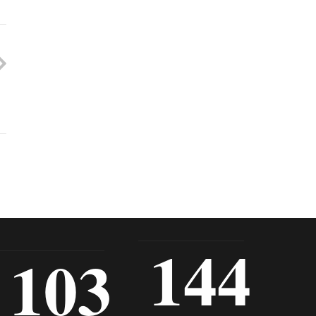
144
103