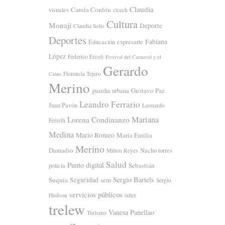
Claudia
Carola Cordón
visuales
cicech
Cultura
Monají
Deporte
Claudia Solis
Deportes
Fabiana
Educación
expresarte
López
Federico Ercoli
Festival del Carnaval y el
Gerardo
Florencia Tejero
Canto
Merino
Gustavo Paz
guardia urbana
Leandro Ferrario
Juan Pavón
Leonardo
Mariana
Lorena Condinanzo
Ferrelli
Medina
Mario Romeo
María Emilia
Merino
Damadio
Nacho torres
Milton Reyes
Salud
Punto digital
Sebastián
policía
Sergio Bartels
Suquia
Seguridad
sem
Sergio
servicios públicos
Hudson
taller
trelew
Vanesa Panellao
Turismo