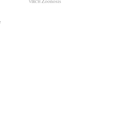
Zoonosis
VIRCH
e