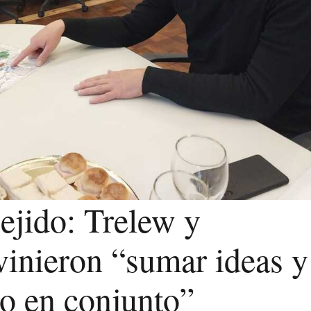
ejido: Trelew y
inieron “sumar ideas y
to en conjunto”