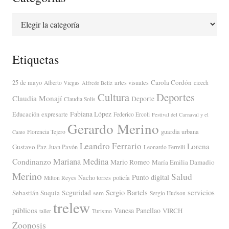
Categorías
Etiquetas
Carola Cordón
25 de mayo
artes visuales
Alberto Viegas
cicech
Alfredo Beliz
Cultura
Deportes
Claudia Monají
Deporte
Claudia Solis
Fabiana López
Educación
expresarte
Federico Ercoli
Festival del Carnaval y el
Gerardo Merino
guardia urbana
Florencia Tejero
Canto
Leandro Ferrario
Lorena
Gustavo Paz
Juan Pavón
Leonardo Ferrelli
Mariana Medina
Condinanzo
Mario Romeo
María Emilia Damadio
Merino
Salud
Punto digital
Nacho torres
policía
Milton Reyes
servicios
Sergio Bartels
Sebastián Suquia
Seguridad
sem
Sergio Hudson
trelew
públicos
Vanesa Panellao
VIRCH
taller
Turismo
Zoonosis