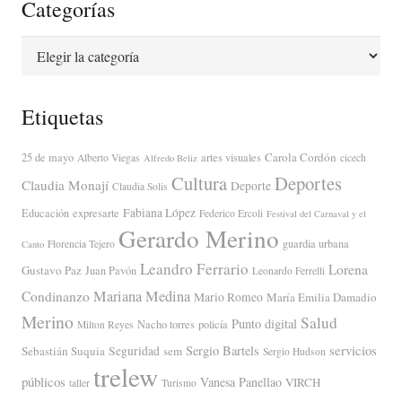
Categorías
Categorías
Etiquetas
Carola Cordón
25 de mayo
artes visuales
Alberto Viegas
cicech
Alfredo Beliz
Cultura
Deportes
Claudia Monají
Deporte
Claudia Solis
Fabiana López
Educación
expresarte
Federico Ercoli
Festival del Carnaval y el
Gerardo Merino
guardia urbana
Florencia Tejero
Canto
Leandro Ferrario
Lorena
Gustavo Paz
Juan Pavón
Leonardo Ferrelli
Mariana Medina
Condinanzo
Mario Romeo
María Emilia Damadio
Merino
Salud
Punto digital
Nacho torres
policía
Milton Reyes
servicios
Sergio Bartels
Sebastián Suquia
Seguridad
sem
Sergio Hudson
trelew
públicos
Vanesa Panellao
VIRCH
taller
Turismo