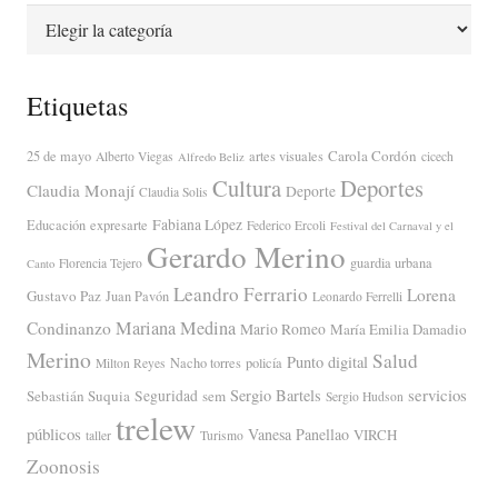
Categorías
Etiquetas
Carola Cordón
25 de mayo
artes visuales
Alberto Viegas
cicech
Alfredo Beliz
Cultura
Deportes
Claudia Monají
Deporte
Claudia Solis
Fabiana López
Educación
expresarte
Federico Ercoli
Festival del Carnaval y el
Gerardo Merino
guardia urbana
Florencia Tejero
Canto
Leandro Ferrario
Lorena
Gustavo Paz
Juan Pavón
Leonardo Ferrelli
Mariana Medina
Condinanzo
Mario Romeo
María Emilia Damadio
Merino
Salud
Punto digital
Nacho torres
policía
Milton Reyes
servicios
Sergio Bartels
Sebastián Suquia
Seguridad
sem
Sergio Hudson
trelew
públicos
Vanesa Panellao
VIRCH
taller
Turismo
Zoonosis